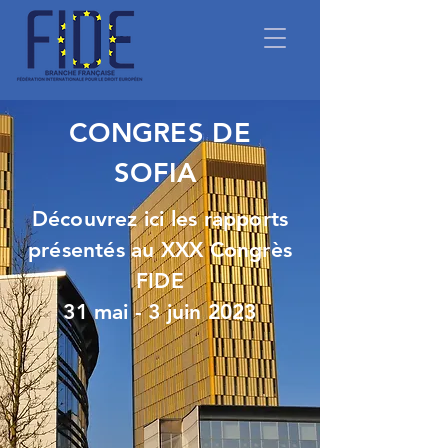
CONGRES DE
SOFIA
Découvrez ici les rapports
présentés au XXX Congrès
FIDE
31 mai - 3 juin 2023