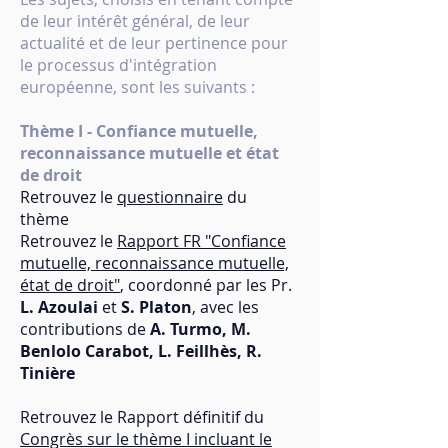
de leur intérêt général, de leur
actualité et de leur
pertinence pour
le processus d'intégration
européenne, sont les suivants :
Thè
me I - Confiance mutuelle,
reconnaiss
ance mutuelle et état
de droit
Retrouvez le
q
uestionnaire
du
thème
Retrouvez le
Rappo
rt FR "Confia
nce
mutuelle, reconnaissance mutuelle,
état de droit"
, coordonné par les Pr.
L. Azoulai
et
S.
Platon
, avec les
contributions de
A. Turmo, M.
Benlolo Carabot, L. Feillhès, R.
Tinière
Retrouvez le Rapport définitif du
Congrès sur le thème I incluant le