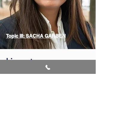
Topic III: SACHA GARBEN
Lieu et programme
Le lieu principal du congrès sera le
Palais National de la Culture (NPC). Il
a été ouvert en 1981 pour célébrer le
1300e anniversaire de la Bulgarie et
est situé au cœur de la ville de Sofia.
Le palais abrite plus de 80 œuvres
d'art monumentales - peintures,
sculptures, mosaïques, peintures